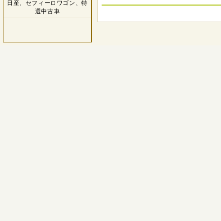
日産、セフィーロワゴン、特
選中古車