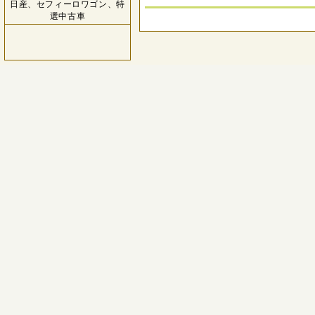
日産、セフィーロワゴン、特
選中古車