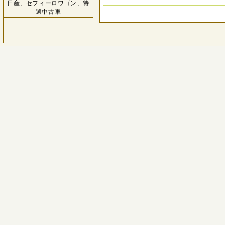
日産、セフィーロワゴン、特
選中古車