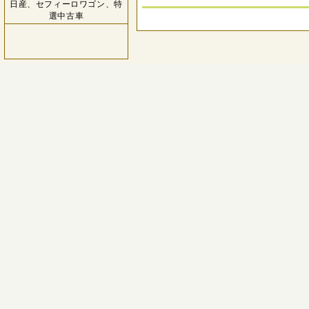
日産、セフィーロワゴン、特
選中古車